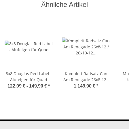
Ähnliche Artikel
8x8 Douglas Red Label -
Komplett Radsatz Can
Mud
Alufelgen für Quad
Am Renegade 26x8-12 /
k
26x10-12 Carlisle Reifen
Ou
122,09 € -
149,90 €
*
1.149,90 €
*