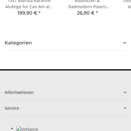
15x7 Mamba Raceline
Radbolzen &
10x5
Alufelge für Can Am alle
Radmuttern Polaris
A
Modelle
Sportsman 700 / X2 Bj.
199,90 €
*
26,90 €
*
03-08 Vorderachse
Kategorien
Informationen
Service