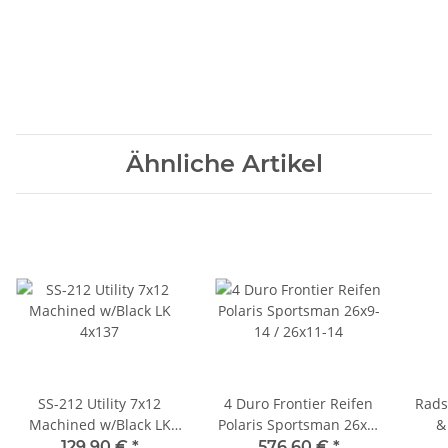
Ähnliche Artikel
SS-212 Utility 7x12
4 Duro Frontier Reifen
Rads
Machined w/Black LK
Polaris Sportsman 26x9-
&
4x137
14 / 26x11-14
129,90 €
*
576,60 €
*