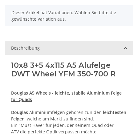
x
Dieser Artikel hat Variationen. Wählen Sie bitte die
gewünschte Variation aus.
Beschreibung
10x8 3+5 4x115 A5 Alufelge
DWT Wheel YFM 350-700 R
Douglas A5 Wheels - leichte, stabile Aluminium Felge
für Quads
Douglas
Aluminiumfelgen gehören zun den
leichtesten
Felgen
, welche am Markt zu finden sind.
Ein "Must Have" für jeden, der seinem Quad oder
ATV die perfekte Optik verpassen möchte.