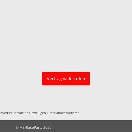
Vertrag widerrufen
rwertsteuersatz des jeweiligen
Lieferlandes
variieren.
© MS-RaceParts 2026