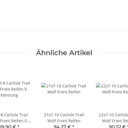
Ähnliche Artikel
8 Carlisle Trail
21x7-10 Carlisle Trail
22x7-10 Carlisle
Front Reifen E-
Wolf Front Reifen
Wolf Front Re
Kennung
59,90 €
*
94,27 €
*
90,52 €