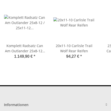
Komplett Radsatz Can
20x11-10 Carlisle Trail
23
Am Outlander 25x8-12 /
Wolf Rear Reifen
Ca
25x11-12 Carlisle Reifen
1.149,90 €
*
94,27 €
*
Informationen