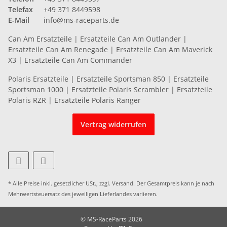
Telefax
+49 371 8449598
E-Mail
info@ms-raceparts.de
Can Am Ersatzteile
|
Ersatzteile Can Am Outlander
|
Ersatzteile Can Am Renegade
|
Ersatzteile Can Am Maverick
X3
|
Ersatzteile Can Am Commander
Polaris Ersatzteile
|
Ersatzteile Sportsman 850
|
Ersatzteile
Sportsman 1000
|
Ersatzteile Polaris Scrambler
|
Ersatzteile
Polaris RZR
|
Ersatzteile Polaris Ranger
Vertrag widerrufen
* Alle Preise inkl. gesetzlicher USt., zzgl.
Versand
. Der Gesamtpreis kann je nach
Mehrwertsteuersatz des jeweiligen
Lieferlandes
variieren.
© MS-RaceParts 2026