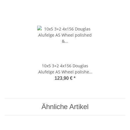
10x5 3+2 4x156 Douglas
Alufelge A5 Wheel polished
& black
123,90 €
*
Ähnliche Artikel