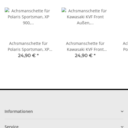
Achsmanschette für
Achsmanschette für
Ac
Polaris Sportsman, XP
Kawasaki KVF Front
Po
900, Scrambler 19 mm x
Außen, (Radseite) 19-
Outl
24,90 €
*
24,90 €
*
64 mm x 95 mm 19-5025
5028
mm 
Informationen
Service