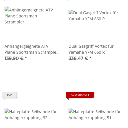
Anhängergeignete ATV
Dual Gasgriff Vortex für
Plane Sportsman Scrampler
Yamaha YFM 660 R
Outlander Renegade
139,90 €
*
336,47 €
*
Kingquad Grizzly
Abdeckplane Gr.XXL
TOP
AUSVERKAUFT