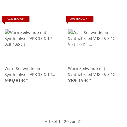
AUSVERKAUFT
AUSVERKAUFT
Warn Seilwinde mit
Warn Seilwinde mit
Synthetikseil VRX 35-S 12
Synthetikseil VRX 45-S 12
Volt 1,587 t Zugkraft 3500
Volt 2,041 t Zugkraft 4500
699,90 €
*
789,34 €
*
Artikel 1 - 20 von 21