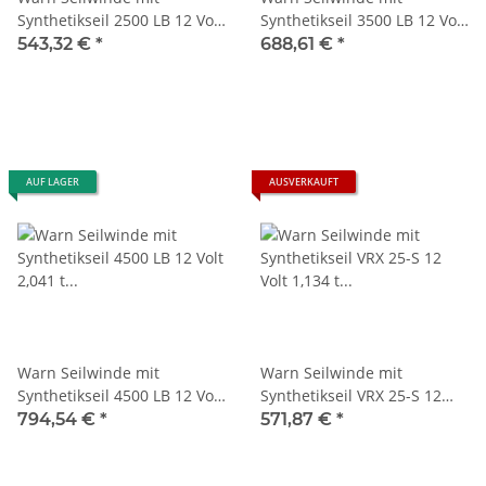
Synthetikseil 2500 LB 12 Volt
Synthetikseil 3500 LB 12 Volt
1,134 t Zugkraft
1,587 t Zugkraft
543,32 €
*
688,61 €
*
AUF LAGER
AUSVERKAUFT
Warn Seilwinde mit
Warn Seilwinde mit
Synthetikseil 4500 LB 12 Volt
Synthetikseil VRX 25-S 12
2,041 t Zugkraft
Volt 1,134 t Zugkraft
794,54 €
*
571,87 €
*