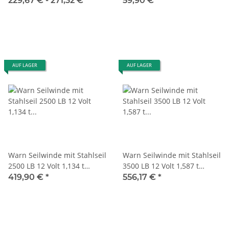
229,67 € -
271,32 €
*
59,90 €
*
AUF LAGER
AUF LAGER
Warn Seilwinde mit Stahlseil
Warn Seilwinde mit Stahlseil
2500 LB 12 Volt 1,134 t
3500 LB 12 Volt 1,587 t
Zugkraft
Zugkraft
419,90 €
*
556,17 €
*