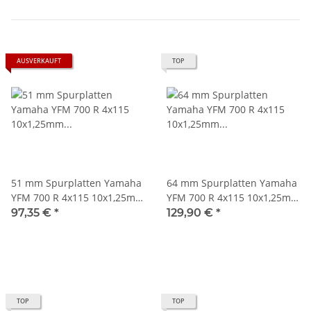
AUSVERKAUFT
TOP
51 mm Spurplatten Yamaha
64 mm Spurplatten Yamaha
YFM 700 R 4x115 10x1,25mm
YFM 700 R 4x115 10x1,25mm
2" Spurverbreiterung
2,5" Spurverbreiterung
97,35 €
*
129,90 €
*
YFM700R
YFM700R
TOP
TOP