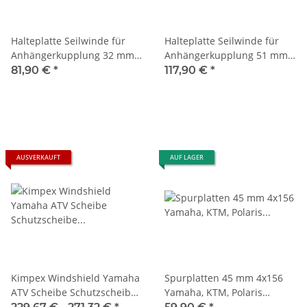
Halteplatte Seilwinde für
Halteplatte Seilwinde für
Anhängerkupplung 32 mm =
Anhängerkupplung 51 mm =
1 1/4 "
2"
81,90 €
*
117,90 €
*
AUSVERKAUFT
AUF LAGER
Kimpex Windshield Yamaha
Spurplatten 45 mm 4x156
ATV Scheibe Schutzscheibe
Yamaha, KTM, Polaris
Windscheibe 479800
Spurverbreiterung VA