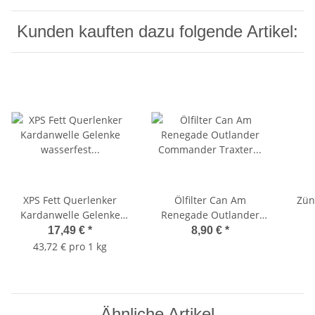
Kunden kauften dazu folgende Artikel:
XPS Fett Querlenker
Ölfilter Can Am
Zün
Kardanwelle Gelenke
Renegade Outlander
wasserfest
Commander Traxter von
Out
17,49 €
*
8,90 €
*
(43,73Euro/kg) 9779163 /
HiFlow Filter Motoröl Oil
43,72 € pro 1 kg
9779226 Suspension
Grease A-Arm
Ähnliche Artikel