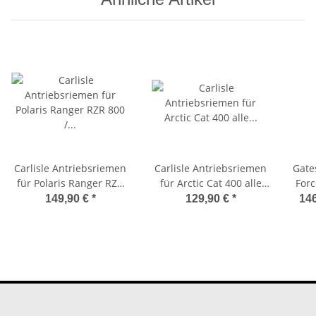
Carlisle Antriebsriemen
Carlisle Antriebsriemen
Gate
für Polaris Ranger RZR
für Arctic Cat 400 alle
Forc
800 / RZR 800 "S" Bj. 10-
Typen Bj. 2003-08
149,90 €
*
129,90 €
*
146
14 UA424