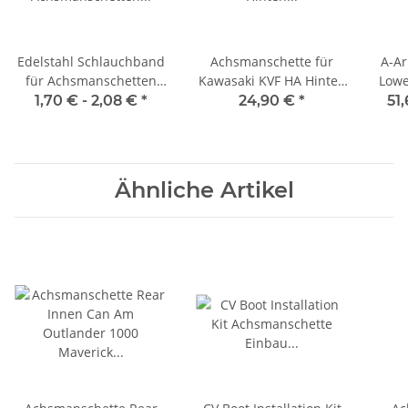
Edelstahl Schlauchband
Achsmanschette für
A-Ar
für Achsmanschetten
Kawasaki KVF HA Hinten
Lowe
Lochbandklemme
Außen (Radseite) Can
1,70 € -
2,08 €
*
24,90 €
*
51
Am Polaris Yamaha 19-
Que
5017
Ähnliche Artikel