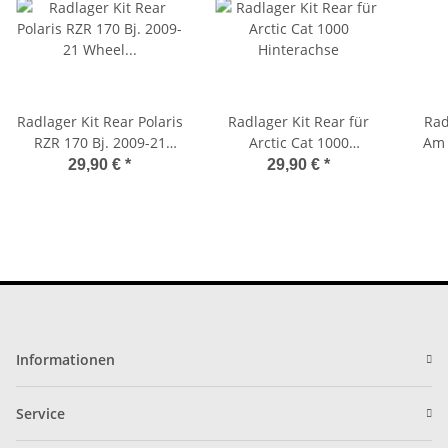
Radlager Kit Rear Polaris
Radlager Kit Rear für
Radl
RZR 170 Bj. 2009-21
Arctic Cat 1000
Am 
Wheel Bearing Kit 25-
Hinterachse
08
29,90 €
*
29,90 €
*
1667
V
Informationen
Service