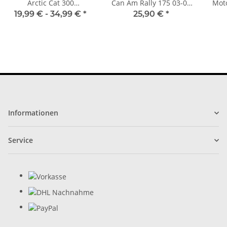
Arctic Cat 300
Can Am Rally 175 03-07
Moto
Vorderachse
Hinterachse
19,99 € -
34,99 €
*
25,90 €
*
Informationen
Service