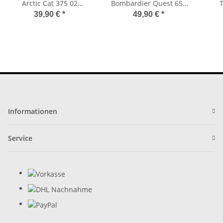
Arctic Cat 375 02
Bombardier Quest 650
Hinterachse
02-04 Vorderachse
39,90 €
*
49,90 €
*
Informationen
Service