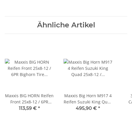
Ähnliche Artikel
Maxxis BIG HORN Reifen
Maxxis Big Horn M917 4
Front 25x8-12 / 6PR
Reifen Suzuki King Quad
C
Bighorn Tire 205/80-12
25x8-12 / 25x10-12
Reif
113,59 €
*
495,90 €
*
RZ