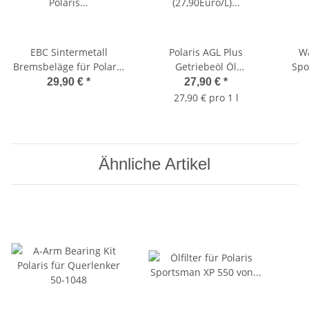
EBC Sintermetall
Polaris AGL Plus
Wa
Bremsbeläge für Polaris
Getriebeöl Öl
Spo
Sportsman 850 XP vorn
(27,90Euro/L) 502080
29,90 €
*
27,90 €
*
(
27,90 € pro 1 l
Lu
Ähnliche Artikel