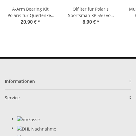
A-Arm Bearing Kit
Ölfilter für Polaris
Mud
Polaris für Querlenker
Sportsman XP 550 von
50-1048
HiFlow HF199
Sp
20,90 €
*
8,90 €
*
Informationen
Service