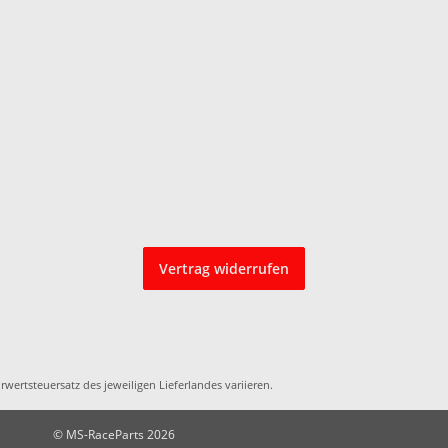
Vertrag widerrufen
rwertsteuersatz des jeweiligen
Lieferlandes
variieren.
© MS-RaceParts 2026