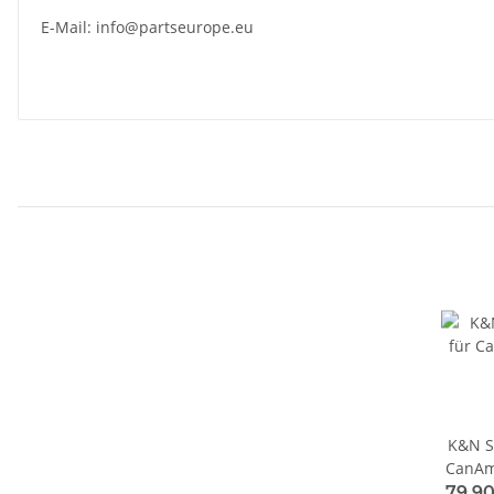
E-Mail:
info@partseurope.eu
K&N Sp
CanAm
Am Ou
79,90