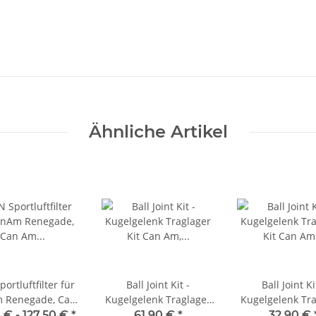
Ähnliche Artikel
ortluftfilter für
Ball Joint Kit -
Ball Joint Ki
 Renegade, Can
Kugelgelenk Traglager
Kugelgelenk Tr
tlander, DS 450
Kit Can Am, Kawasaki
Kit Can Am Re
 € -
127,50 €
*
61,90 €
*
32,90 €