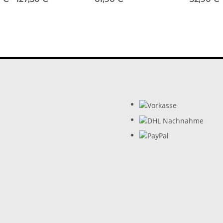
KVF, LTV-700F Yamaha
500 800 42-
Grizzly 42-1036