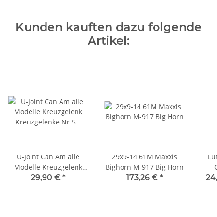
Kunden kauften dazu folgende
Artikel:
U-Joint Can Am alle
29x9-14 61M Maxxis
Lu
Modelle Kreuzgelenk
Bighorn M-917 Big Horn
Kreuzgelenke Nr.5
Bom
29,90 €
*
173,26 €
*
24
Outlander 650 13-15