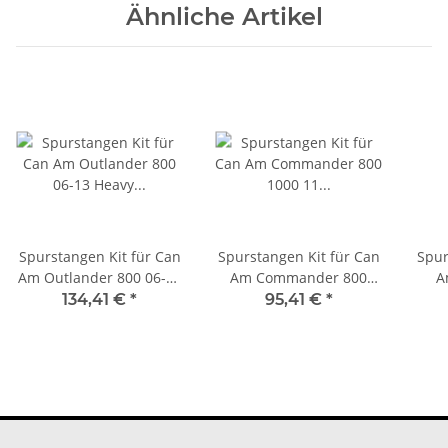
Ähnliche Artikel
Spurstangen Kit für Can
Spurstangen Kit für Can
Spur
Am Outlander 800 06-13
Am Commander 800
A
Heavy Duty verstärkt
1000 11 rechte Seite
Pow
134,41 €
*
95,41 €
*
He