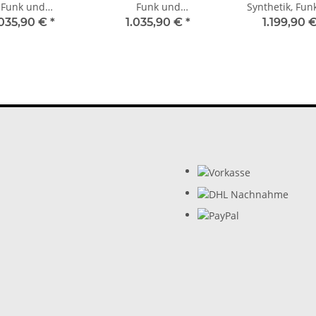
Funk und
Funk und
Synthetik, Fun
geplatte Can Am
Montageplatte Can Am
Montageplatte 
.035,90 €
*
1.035,90 €
*
1.199,90 
mander 1000
Commander 800
Commander 