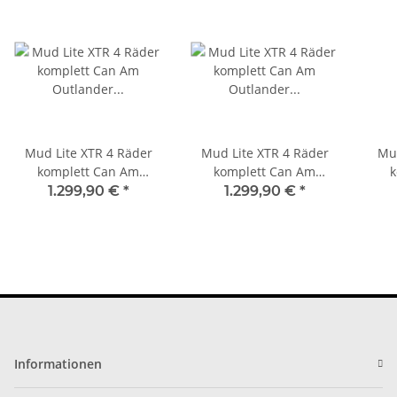
Mud Lite XTR 4 Räder
Mud Lite XTR 4 Räder
Mud
komplett Can Am
komplett Can Am
k
Outlander 25x8-12 /
Outlander 26x9-12 /
Ou
1.299,90 €
*
1.299,90 €
*
25x10-12
26x11-12
Informationen