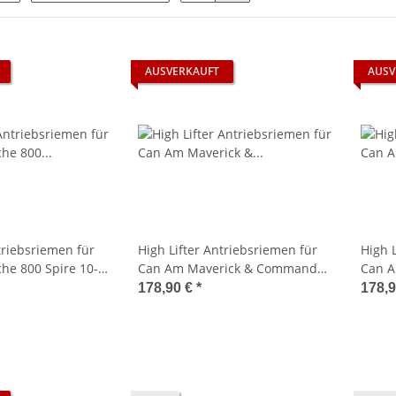
AUSVERKAUFT
AUSV
triebsriemen für
High Lifter Antriebsriemen für
High 
he 800 Spire 10-
Can Am Maverick & Commander
Can A
Bj. 11-
alle 
178,90 €
*
178,