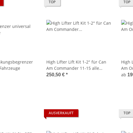
TOP
TOP
enkungsbegrenzer
High Lifter Lift Kit 1-2" für Can
High L
 Fahrzeuge
Am Commander 11-15 alle
Am Ou
Modelle außer X Modell
Model
ab
250,50 €
*
19
AUSVERKAUFT
TOP