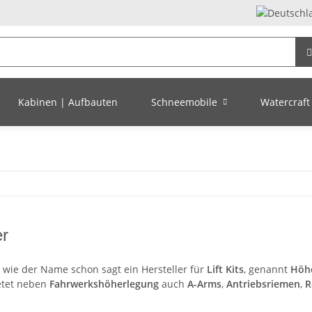
Kabinen | Aufbauten
Schneemobile
Watercraft 
er
, wie der Name schon sagt ein Hersteller für
Lift Kits
, genannt
Höhe
etet neben
Fahrwerkshöherlegung
auch
A-Arms
,
Antriebsriemen
,
R