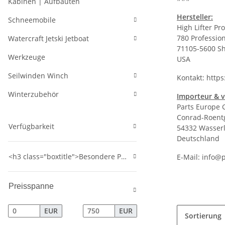
Kabinen | Aufbauten
Hersteller:
Schneemobile
High Lifter Pro
780 Profession
Watercraft Jetski Jetboat
71105-5600 Sh
Werkzeuge
USA
Seilwinden Winch
Kontakt:
https
Winterzubehör
Importeur & v
Parts Europe
Conrad-Roentg
Verfügbarkeit
54332 Wasserl
Deutschland
<h3 class="boxtitle">Besondere Produkte</h3>
E-Mail:
info@p
Preisspanne
EUR
EUR
Sortierung