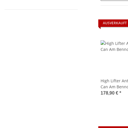
AUSVERKAUFT
High Lifter An
Can Am Bennc
14
178,90 €
*