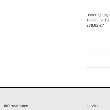
Höherlegung P
1000 Bj. 2019-
Lift Kit 3"
370,02 €
*
Informationen
Service