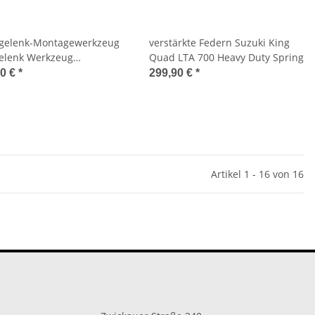
gelenk-Montagewerkzeug
verstärkte Federn Suzuki King
elenk Werkzeug
Quad LTA 700 Heavy Duty Spring
elenk Tool Ball Joint
90 €
*
299,90 €
*
l
Artikel 1 - 16 von 16