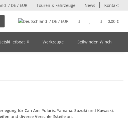
/ DE / EUR
Touren & Fahrzeuge
News
Kontakt
/ DE / EUR
0,00 €
Jetski Jetboat
Werkzeuge
Seilwinden Winch
rlegung für Can Am
,
Polaris
,
Yamaha
,
Suzuki
und
Kawaski
.
eifen
und
diverse Verschleißsteile
an.