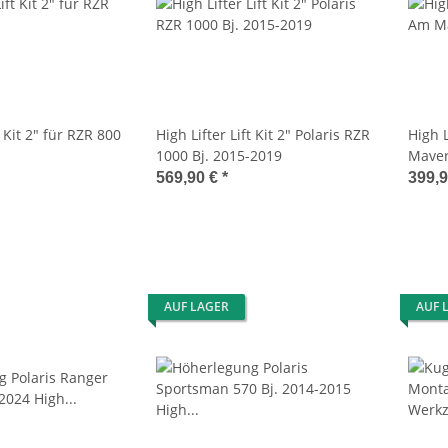
t Kit 2" für RZR 800
High Lifter Lift Kit 2" Polaris RZR
High L
1000 Bj. 2015-2019
Maver
569,90 €
*
399,
AUF LAGER
AUF 