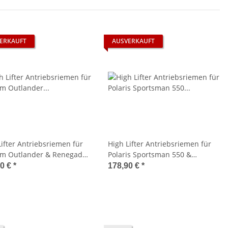
ERKAUFT
AUSVERKAUFT
Lifter Antriebsriemen für
High Lifter Antriebsriemen für
m Outlander & Renegade
Polaris Sportsman 550 &
Modelle
Sportsman 850 alle Modelle
90 €
*
178,90 €
*