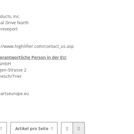
ducts, Inc.
al Drive North
reveport
://www.highlifter.com/contact_us.asp
erantwortliche Person in der EU:
 GmbH
en-Strasse 2
iesch/Trier
artseurope.eu
Artikel pro Seite