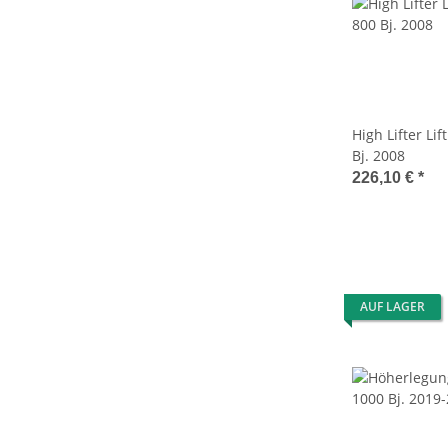
High Lifter Lif
Bj. 2008
226,10 €
*
AUF LAGER