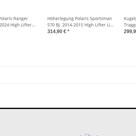
olaris Ranger
Höherlegung Polaris Sportsman
Kugel
2024 High Lifter
570 Bj. 2014-2015 High Lifter Lift
Tragg
Kit 2"
Kugelg
314,90 €
*
299,
Instal