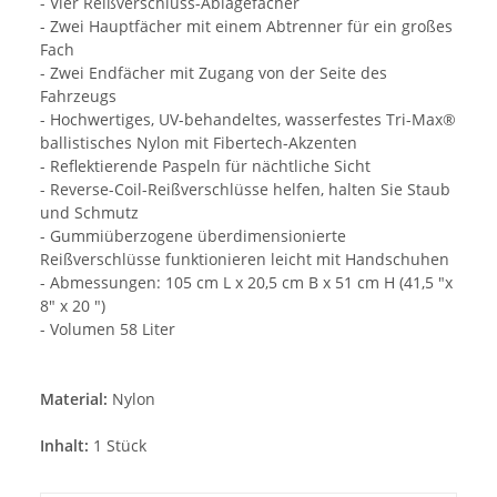
- Vier Reißverschluss-Ablagefächer
- Zwei Hauptfächer mit einem Abtrenner für ein großes
Fach
- Zwei Endfächer mit Zugang von der Seite des
Fahrzeugs
- Hochwertiges, UV-behandeltes, wasserfestes Tri-Max®
ballistisches Nylon mit Fibertech-Akzenten
- Reflektierende Paspeln für nächtliche Sicht
- Reverse-Coil-Reißverschlüsse helfen, halten Sie Staub
und Schmutz
- Gummiüberzogene überdimensionierte
Reißverschlüsse funktionieren leicht mit Handschuhen
- Abmessungen: 105 cm L x 20,5 cm B x 51 cm H (41,5 "x
8" x 20 ")
- Volumen 58 Liter
Material:
Nylon
Inhalt:
1 Stück