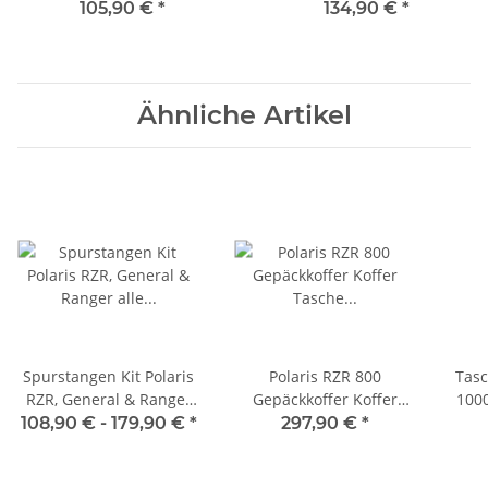
105,90 €
*
134,90 €
*
Ähnliche Artikel
Spurstangen Kit Polaris
Polaris RZR 800
Tasc
RZR, General & Ranger
Gepäckkoffer Koffer
100
alle Modelle
Tasche Gepäckbox
108,90 € -
179,90 €
*
297,90 €
*