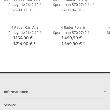
4 Räder Can Am
4 Räder Polaris
Renegade 26x9-12 /
Sportsman 570 27x9-14 /
M
26x11-12 ITP Blackwater
27x11-14 ITP Blackwater
27x1
1.164,90 € -
1.499,90 € -
Evolution
Evolution
1.214,90 €
*
1.549,90 €
*
Informationen
Service