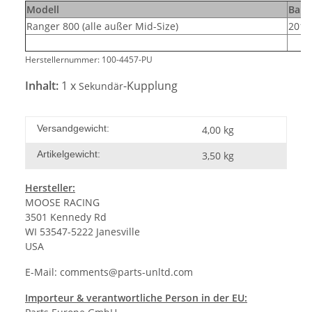
Modell
Bauj
Ranger 800 (alle außer Mid-Size)
2010
Herstellernummer: 100-4457-PU
Inhalt:
1 x
-Kupplung
Sekundär
Versandgewicht:
4,00 kg
Artikelgewicht:
3,50
kg
Hersteller:
MOOSE RACING
3501 Kennedy Rd
WI 53547-5222 Janesville
USA
E-Mail:
comments@parts-unltd.com
Importeur & verantwortliche Person in der EU: