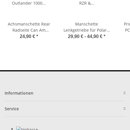
Achsmanschette Rear
Manschette
Pri
Radseite Can Am
Lenkgetriebe für Polaris
PC
Outlander 1000 Traxter
RZR & Ranger alle
Vari
24,90 €
*
29,90 € -
44,90 €
*
HD Polaris RZR 1000 19-
Modelle Manschetten
Scr
5003
Lenkung
Informationen
Service