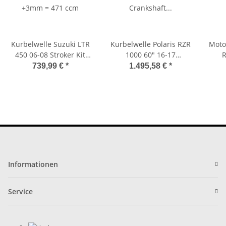
Kurbelwelle Suzuki LTR
Kurbelwelle Polaris RZR
Motor
450 06-08 Stroker Kit
1000 60" 16-17
R
+3mm = 471 ccm
Crankshaft Hot Rods
739,99 €
*
1.495,58 €
*
Bottom
Informationen
Service