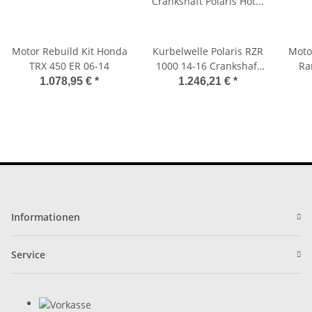
Motor Rebuild Kit Honda
Kurbelwelle Polaris RZR
Motor
TRX 450 ER 06-14
1000 14-16 Crankshaft
Ra
Polaris Hot Rods
1.078,95 €
*
1.246,21 €
*
Informationen
Service