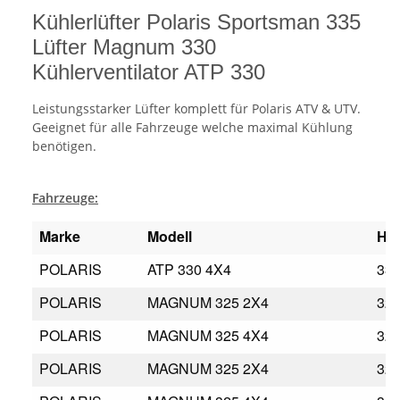
Kühlerlüfter Polaris Sportsman 335
Lüfter Magnum 330
Kühlerventilator ATP 330
Leistungsstarker Lüfter komplett für Polaris ATV & UTV.
Geeignet für alle Fahrzeuge welche maximal Kühlung
benötigen.
Fahrzeuge:
Marke
Modell
Hu
POLARIS
ATP 330 4X4
33
POLARIS
MAGNUM 325 2X4
32
POLARIS
MAGNUM 325 4X4
32
POLARIS
MAGNUM 325 2X4
32