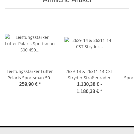
Leistungsstarker Lüfter
26x9-14 & 26x11-14 CST
Polaris Sportsman 500
Stryder Straßenräder
Spor
450 cooling fan
Polaris Scrambler &
28x
259,90 €
*
1.130,38 € -
Sportsman
Bl
1.180,38 €
*