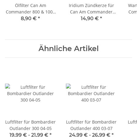
Ölfilter Can Am
Iridium Zündkerze für
War
Commander 800 & 1000
Can Am Commander
Com
HF152 Filter Motoröl
DCPR8EIX
Mot
8,90 €
*
14,90 €
*
Motorölfilter
Ö
Ähnliche Artikel
Luftfilter für Bombardier
Luftfilter für Bombardier
Luft
Outlander 300 04-05
Outlander 400 03-07
19,99 € -
21,99 €
*
24,99 € -
26,99 €
*