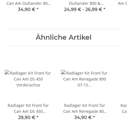
Can Am Outlander 800
Outlander 800 &
Am O
Vorderachse
Bombardier Outlander
He
34,90 €
*
24,99 € -
26,99 €
*
800 06-08
Ähnliche Artikel
Radlager Kit Front für
Radlager Kit Front für
Rad
Can Am DS 450
Can Am Renegade 800
Ca
Vorderachse
07-15 Vorderachse
29,90 €
*
34,90 €
*