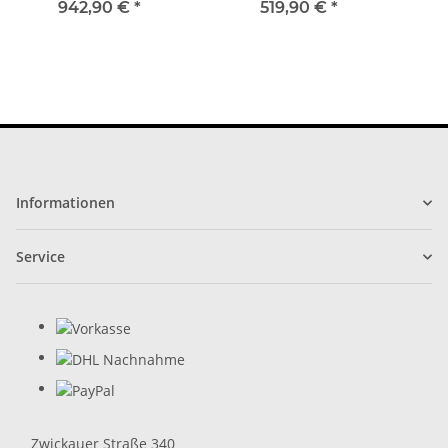
30x10-14 Ultra Cross
Sportsman 800 XP 25x8-
Sc
942,90 €
*
519,90 €
*
12 / 25x10-12
Informationen
Service
Zwickauer Straße 340