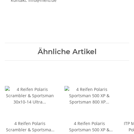
Kontakt:
info@mefo.de
Ähnliche Artikel
4 Reifen Polaris
4 Reifen Polaris
ITP 
Scrambler & Sportsman
Sportsman 500 XP &
Po