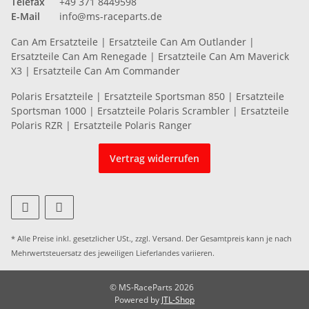
Telefax
+49 371 8449598
E-Mail
info@ms-raceparts.de
Can Am Ersatzteile
|
Ersatzteile Can Am Outlander
|
Ersatzteile Can Am Renegade
|
Ersatzteile Can Am Maverick
X3
|
Ersatzteile Can Am Commander
Polaris Ersatzteile
|
Ersatzteile Sportsman 850
|
Ersatzteile
Sportsman 1000
|
Ersatzteile Polaris Scrambler
|
Ersatzteile
Polaris RZR
|
Ersatzteile Polaris Ranger
Vertrag widerrufen
* Alle Preise inkl. gesetzlicher USt., zzgl.
Versand
. Der Gesamtpreis kann je nach
Mehrwertsteuersatz des jeweiligen
Lieferlandes
variieren.
© MS-RaceParts 2026
Powered by
JTL-Shop