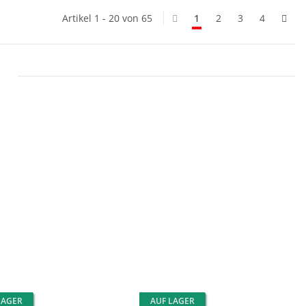
Artikel 1 - 20 von 65
1
2
3
4
LAGER
AUF LAGER