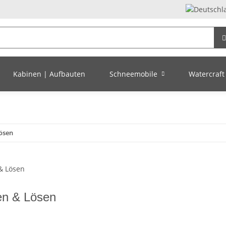
Kabinen | Aufbauten
Schneemobile
Watercraft 
ösen
en & Lösen