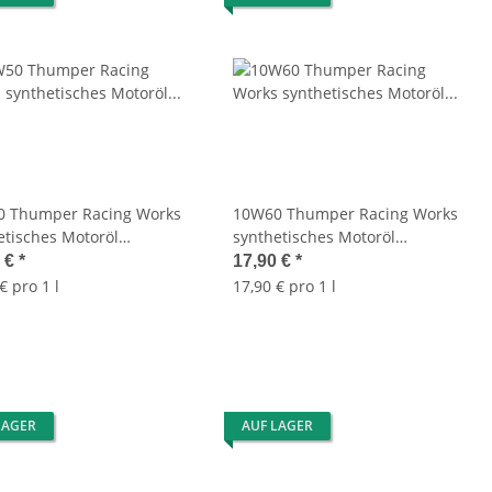
 Thumper Racing Works
10W60 Thumper Racing Works
etisches Motoröl
synthetisches Motoröl
0Euro/L) 10W-50 1L OIL Bel-
(17,90Euro/L) 10W-60 1L OIL Bel-
0 €
*
17,90 €
*
9550-B1LW
Ray 99551-B1LW
€ pro 1 l
17,90 € pro 1 l
LAGER
AUF LAGER