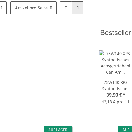
Artikel pro Seite
Bestseller
75W140 XPS
Synthetisches
Achsgetriebeöl
39,90 €
*
Can Am
42,18 € pro 1 l
(42,18Euro/L)
9779215
AUF LAGER
AUF 