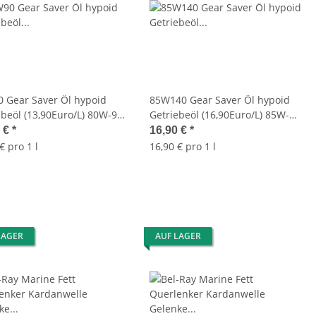
 Gear Saver Öl hypoid
85W140 Gear Saver Öl hypoid
ebeöl (13,90Euro/L) 80W-90
Getriebeöl (16,90Euro/L) 85W-
L Bel-Ray 99230-B1LW
140 1L OIL Bel-Ray 99234-B1LW
0 €
*
16,90 €
*
€ pro 1 l
16,90 € pro 1 l
LAGER
AUF LAGER