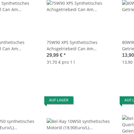
ynthetisches
75W90 XPS Synthetisches
80W90
öl Can Am
Achsgetriebeöl Can Am
Getri
2,18Euro/L) 9779215
(31,70Euro/L) 9779212
1L OI
29,99 €
*
13,9
31,70 € pro 1 l
13,90 
AUF LAGER
AUF 