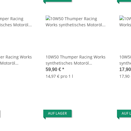
r Racing Works
10W50 Thumper Racing Works
10W50
 Motoröl
synthetisches Motoröl
synth
10W-40 1L OIL Bel-
(15,47Euro/L) 10W-50 4L OIL Bel-
(17,9
59,90 €
*
17,9
LW
Ray 99550-B4LW
Ray 9
14,97 € pro 1 l
17,90 
AUF LAGER
AUF 