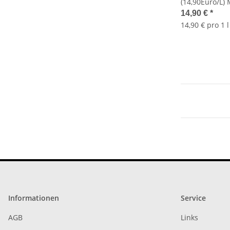
(14,90Euro/L)
15FFA7
14,90 €
*
14,90 € pro 1 l
Informationen
Service
AGB
Links