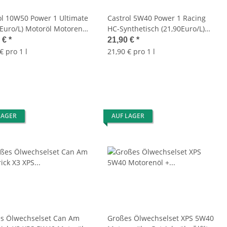
ol 10W50 Power 1 Ultimate
Castrol 5W40 Power 1 Racing
0Euro/L) Motoröl Motorenöl
HC-Synthetisch (21,90Euro/L)
E
Motoröl Motorenöl 2207210-
0 €
*
21,90 €
*
14EAFF
€ pro 1 l
21,90 € pro 1 l
LAGER
AUF LAGER
s Ölwechselset Can Am
Großes Ölwechselset XPS 5W40