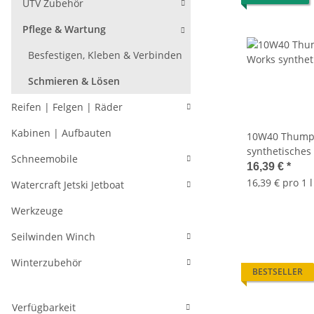
UTV Zubehör
Pflege & Wartung
Besfestigen, Kleben & Verbinden
Schmieren & Lösen
Reifen | Felgen | Räder
Kabinen | Aufbauten
10W40 Thumpe
synthetisches
Schneemobile
(16,39Euro/L) 
16,39 €
*
Ray 99520-B1
16,39 € pro 1 l
Watercraft Jetski Jetboat
Werkzeuge
Seilwinden Winch
Winterzubehör
BESTSELLER
Verfügbarkeit