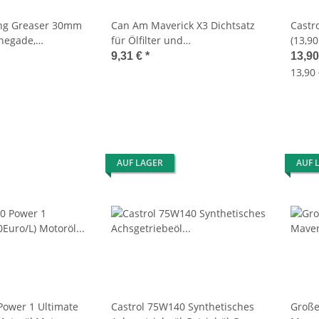
ng Greaser 30mm
Can Am Maverick X3 Dichtsatz
Castr
negade,
für Ölfilter und
(13,9
averick, DS,
Ablassschrauben Dichtung
15FFA
9,31 €
*
13,9
Dichtring
13,90 
AUF LAGER
AUF 
Power 1 Ultimate
Castrol 75W140 Synthetisches
Große