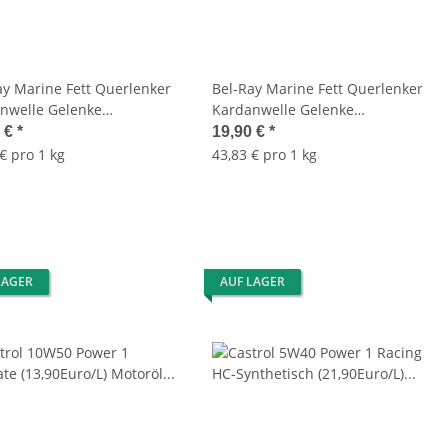
ay Marine Fett Querlenker
Bel-Ray Marine Fett Querlenker
nwelle Gelenke
Kardanwelle Gelenke
ämpfer wasserfest
Stoßdämpfer wasserfest
0 €
*
19,90 €
*
4Euro/kg) Suspension
(43,83Euro/kg) Suspension
€ pro 1 kg
43,83 € pro 1 kg
proof Grease A-Arm
Waterproof Grease A-Arm
LAGER
AUF LAGER