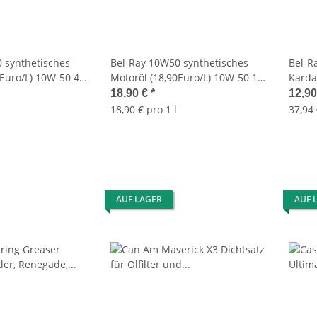
 synthetisches
Bel-Ray 10W50 synthetisches
Bel-R
7Euro/L) 10W-50 4L
Motoröl (18,90Euro/L) 10W-50 1L
Karda
SYN 4T 99160-
OIL EXS FULL SYN 4T 99160-
Stoßd
18,90 €
*
12,9
B1LW
(37,9
18,90 € pro 1 l
37,94 
Water
AUF LAGER
AUF 