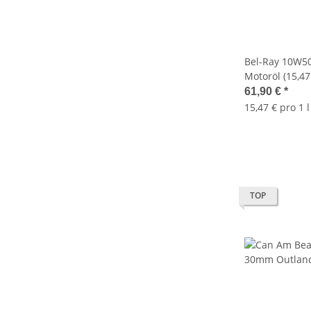
Bel-Ray 10W50
Motoröl (15,4
OIL EXS FULL 
61,90 €
*
B4LW
15,47 € pro 1 l
TOP