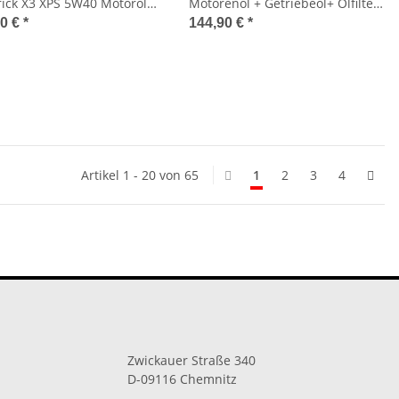
ick X3 XPS 5W40 Motoröl
Motorenöl + Getriebeöl+ Ölfilter
Euro/L) + Ölfilter +
HF152 (23,37Euro/L) 779290,
90 €
*
144,90 €
*
ebeöle + Dichtringe
779212, 9779215
ngspaket Servicekit
Artikel 1 - 20 von 65
1
2
3
4
Zwickauer Straße 340
D-09116 Chemnitz