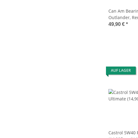
Can Am Beari
Outlander, Re
Commander, M
49,90 €
*
Traxter
AUF LAGER
Castrol 5W40 