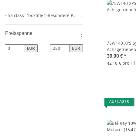
<h3 class="boxtitle">Besondere Produkte</h3>
Preisspanne
75W140 XPS S
EUR
EUR
Achsgetriebe
(4
39,90 €
*
42,18 € pro 1 l
AUF LAGER