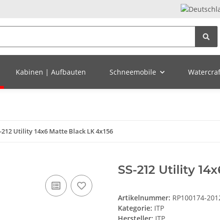
Kabinen | Aufbauten
Schneemobile
Watercraft
-212 Utility 14x6 Matte Black LK 4x156
SS-212 Utility 14
Artikelnummer:
RP100174-201
Kategorie:
ITP
Hersteller:
ITP