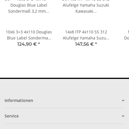
10x6 3+3 4x110 Douglas
14x8 ITP 4x110 SS 312
Blue Label Sondermaß
Alufelge Yamaha Suzuki
Do
3,2 mm - polierte
Kawasaki SS-312 Felge
Al
124,90 €
*
147,56 €
*
Alufelge für Quad
Informationen
Service