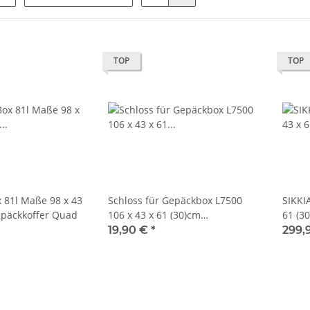
TOP
TOP
x 81l Maße 98 x 43
Schloss für Gepäckbox L7500
SIKKI
epäckkoffer Quad
106 x 43 x 61 (30)cm
61 (3
Gepäckkoffer Quad
19,90 €
*
299,