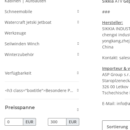
Kabinen | Aufbauten
Sikkia
ATV
Gep
Schneemobile
###
Watercraft Jetski Jetboat
Hersteller:
SIKKIA INDUST
Werkzeuge
chengxi indus
yongkang,zhej
Seilwinden Winch
China
Winterzubehör
Kontakt:
sales
Importeur & v
Verfügbarkeit
ASP Group s.r.
Staroplzeneck
326 00 Letkov
<h3 class="boxtitle">Besondere Produkte</h3>
Tschechische 
E-Mail:
info@a
Preisspanne
EUR
EUR
Sortierung