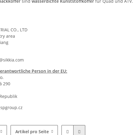
äckkoffer
sind
wasserdichte Kunststoffkoffer
für Quad und ATV.
RIAL CO., LTD
try area
iang
@sikkia.com
erantwortliche Person in der EU:
o.
á 290
Republik
spgroup.cz
Artikel pro Seite