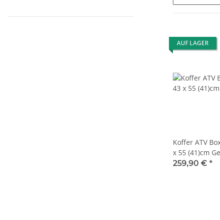
AUF LAGER
Koffer ATV Bo
x 55 (41)cm G
259,90 €
*