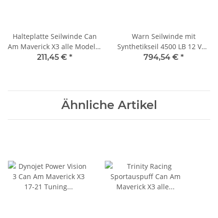
Halteplatte Seilwinde Can
Warn Seilwinde mit
Am Maverick X3 alle Modelle
Synthetikseil 4500 LB 12 Volt
2017-2020 Montageplatte
2,041 t Zugkraft
211,45 €
*
794,54 €
*
Ähnliche Artikel