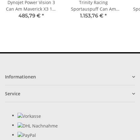
Dynojet Power Vision 3
Trinity Racing
Can Am Maverick X3 17-
Sportauspuff Can Am
Sp
21 Tuning PV3 Dyno
Maverick X3 alle Modelle
Mave
485,79 €
*
1.153,76 €
*
Powervision
Slip On
Informationen
Service