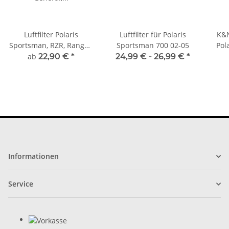
Luftfilter Polaris
Luftfilter für Polaris
K&N
Sportsman, RZR, Ranger,
Sportsman 700 02-05
Pol
General, Outlaw,
ab
22,90 €
*
24,99 € -
26,99 €
*
Predator 330-1000
Informationen
Service