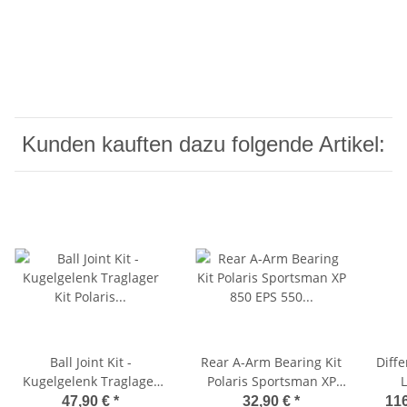
Kunden kauften dazu folgende Artikel:
Ball Joint Kit -
Rear A-Arm Bearing Kit
Diffe
Kugelgelenk Traglager
Polaris Sportsman XP
L
Kit Polaris Sportsman
850 EPS 550 EPS für
Spo
47,90 €
*
32,90 €
*
116