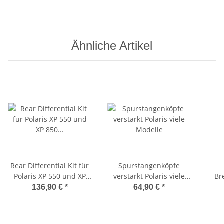
850, RZR 800, XP 900 42-
Querlenker 50-1084
Haw
1037
Ähnliche Artikel
Rear Differential Kit für
Spurstangenköpfe
Polaris XP 550 und XP
verstärkt Polaris viele
Br
850 25-2080
Modelle
Scrambl
136,90 €
*
64,90 €
*
Hint