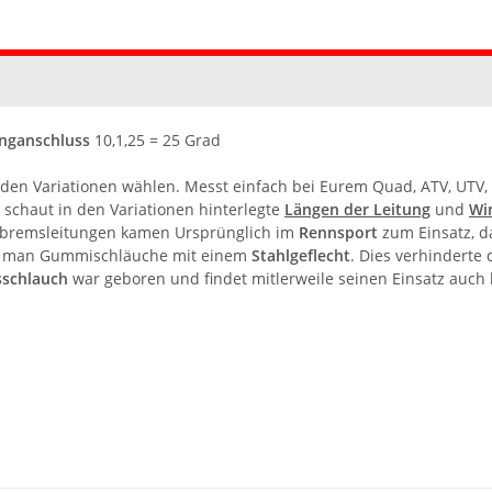
nganschluss
10,1,25 = 25 Grad
in den Variationen wählen. Messt einfach bei Eurem
Quad
,
ATV
,
UTV
,
schaut in den Variationen hinterlegte
Längen der Leitung
und
Wi
exbremsleitungen kamen Ursprünglich im
Rennsport
zum Einsatz, d
e man Gummischläuche mit einem
Stahlgeflecht
. Dies verhindert
sschlauch
war geboren und findet mitlerweile seinen Einsatz auch