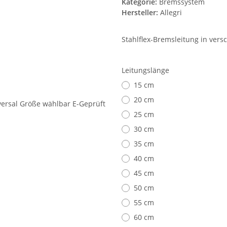
Kategorie:
Bremssystem
Hersteller:
Allegri
Stahlflex-Bremsleitung in vers
Leitungslänge
15 cm
20 cm
25 cm
30 cm
35 cm
40 cm
45 cm
50 cm
55 cm
60 cm