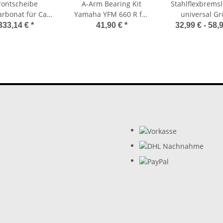
rontscheibe
A-Arm Bearing Kit
Stahlflexbremsl
arbonat für Can
Yamaha YFM 660 R für
universal G
 Commander
Querlenker 50-1004
wählbar E-Ge
333,14 €
*
41,90 €
*
32,99 € -
58,
/1000 Bj. 11-
4GS0150