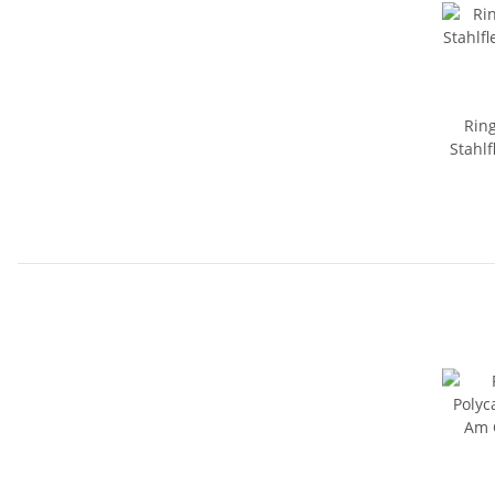
Ring
Stahl
E-Ge