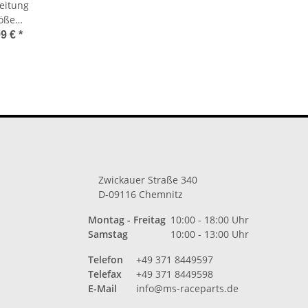
eitung
röße
prüft
99 €
*
T
Zwickauer Straße 340
D-09116 Chemnitz
Montag - Freitag
10:00 - 18:00 Uhr
Samstag
10:00 - 13:00 Uhr
Telefon
+49 371 8449597
Telefax
+49 371 8449598
E-Mail
info@ms-raceparts.de