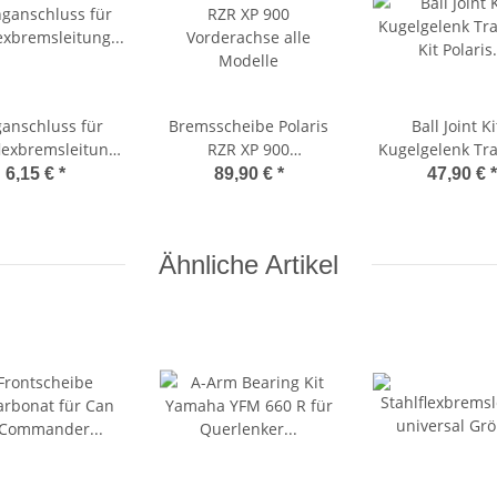
anschluss für
Bremsscheibe Polaris
Ball Joint Ki
flexbremsleitung
RZR XP 900
Kugelgelenk Tr
prüft 06GS0246
Vorderachse alle
Kit Polaris Spo
6,15 €
*
89,90 €
*
47,90 €
*
Modelle
850, RZR 800, 
42-1037
Ähnliche Artikel