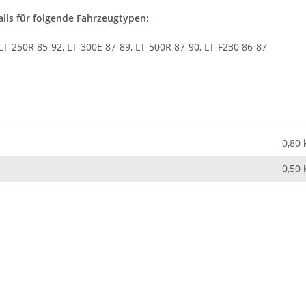
Balls für folgende Fahrzeugtypen:
LT-250R 85-92, LT-300E 87-89, LT-500R 87-90, LT-F230 86-87
0,80 
0,50