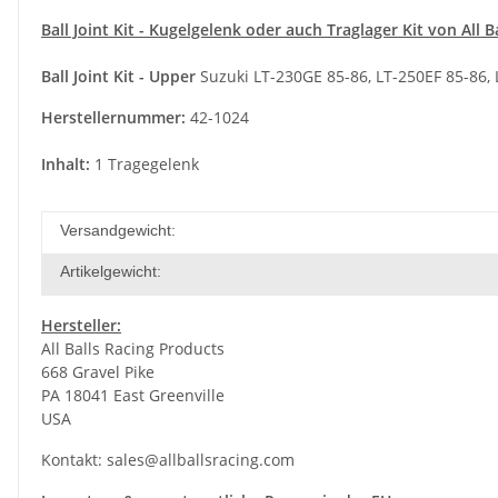
Ball Joint Kit - Kugelgelenk oder auch Traglager Kit von All 
Ball Joint Kit - Upper
Suzuki LT-230GE 85-86, LT-250EF 85-86, 
Herstellernummer:
42-1024
Inhalt:
1 Tragegelenk
Versandgewicht:
Artikelgewicht:
Hersteller:
All Balls Racing Products
668 Gravel Pike
PA 18041 East Greenville
USA
Kontakt:
sales@allballsracing.com