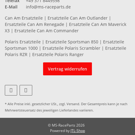
Telefax
+49 371 8449598
E-Mail
info@ms-raceparts.de
Can Am Ersatzteile
|
Ersatzteile Can Am Outlander
|
Ersatzteile Can Am Renegade
|
Ersatzteile Can Am Maverick
X3
|
Ersatzteile Can Am Commander
Polaris Ersatzteile
|
Ersatzteile Sportsman 850
|
Ersatzteile
Sportsman 1000
|
Ersatzteile Polaris Scrambler
|
Ersatzteile
Polaris RZR
|
Ersatzteile Polaris Ranger
Vertrag widerrufen
* Alle Preise inkl. gesetzlicher USt., zzgl.
Versand
. Der Gesamtpreis kann je nach
Mehrwertsteuersatz des jeweiligen
Lieferlandes
variieren.
© MS-RaceParts 2026
Powered by
JTL-Shop