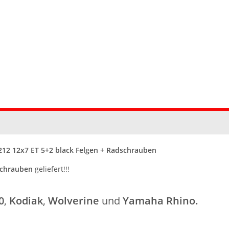
 212 12x7 ET 5+2 black Felgen + Radschrauben
schrauben
geliefert!!!
0
,
Kodiak
,
Wolverine
und
Yamaha Rhino.