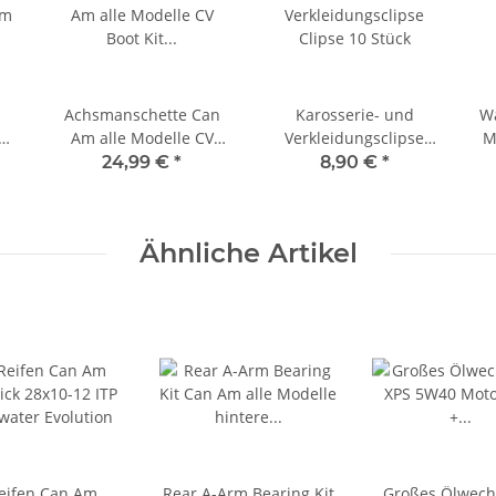
Achsmanschette Can
Karosserie- und
W
Am
Am alle Modelle CV
Verkleidungsclipse
M
Boot Kit
Clipse 10 Stück
24,99 €
*
8,90 €
*
Antriebswellenmanschette
0-
Renegade 1000 12 Rear
b
Outer (hinten Radseite)
Ähnliche Artikel
eifen Can Am
Rear A-Arm Bearing Kit
Großes Ölwech