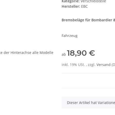
Kategorie:
Verschleißteile
Hersteller:
EBC
Bremsbeläge
für
Bombardier
Fahrzeug
18,90 €
ab
inkl. 19% USt. , zzgl.
Versand
(
x
Dieser Artikel hat Variatio