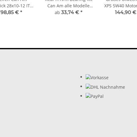
ck 28x10-12 ITP
Can Am alle Modelle
XPS 5W40 Motor
water Evolution
hintere
Getriebeöl+ Ölf
798,85 €
*
ab
33,74 €
*
144,90 
Querlenkerbüchsen
HF152 (23,37Eu
779290, 7792
9779215