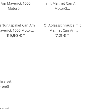
artungspaket Can Am
Öl Ablassschraube mit
averick 1000 Motoröl
Magnet Can Am
22,37Euro/L + Ölfilter
Motoröl
119,90 €
*
7,21 €
*
Ölwechsel mit
Ölablassschraube
Getriebe- und Achsöl
selset