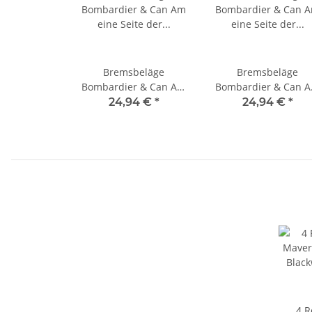
Bremsbeläge
Bremsbeläge
Bombardier & Can Am
Bombardier & Can 
eine Seite der
eine Seite der
24,94 €
*
24,94 €
*
Vorderachse alle
Vorderachse alle
Modelle Renegade 800-
Modelle Renegade 80
1000 alle Modelle ab
1000 alle Modelle a
2012- links
2012- rechts
4 R