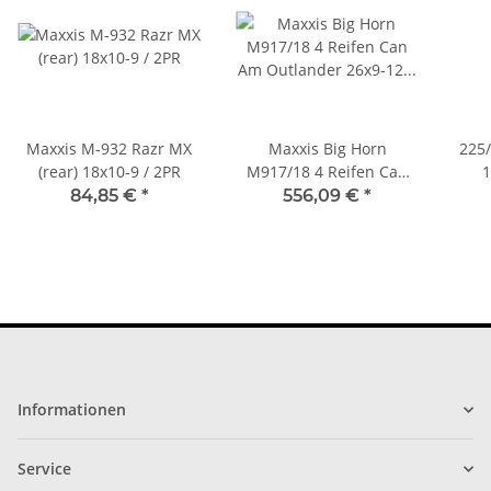
Maxxis M-932 Razr MX
Maxxis Big Horn
225/
(rear) 18x10-9 / 2PR
M917/18 4 Reifen Can
1
Am Outlander 26x9-12 /
84,85 €
*
556,09 €
*
26x12-12
Stre
Informationen
Service