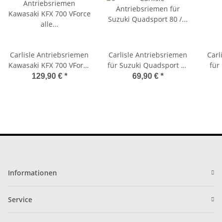
Carlisle Antriebsriemen
Carlisle Antriebsriemen
Carl
Kawasaki KFX 700 VForce
für Suzuki Quadsport 80
für
alle Typen 03-10 UA450
/ LT80 Bj. 05-06
129,90 €
*
69,90 €
*
Informationen
Service